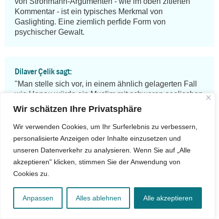
von Strohmann-Argumenten - wie im oben zitierten 
Kommentar - ist ein typisches Merkmal von 
Gaslighting. Eine ziemlich perfide Form von 
psychischer Gewalt.
Dilaver Çelik sagt:
"Man stelle sich vor, in einem ähnlich gelagerten Fall 
wie Hanau würde ein Muslim mit schweren seelischen 
Problemen ein Attentat begehen und wir würden es als 
Wir schätzen Ihre Privatsphäre
islamistischen Terroranschlag einordnen und die 
seelische Befindlichkeit des Täters nicht 
Wir verwenden Cookies, um Ihr Surferlebnis zu verbessern,
berücksichtigen."

personalisierte Anzeigen oder Inhalte einzusetzen und
unseren Datenverkehr zu analysieren. Wenn Sie auf „Alle
Das ist schon seit Jahren die übliche Praxis, dass bei 
akzeptieren" klicken, stimmen Sie der Anwendung von
Tätern mit muslimischem Hintergrund nach 
Cookies zu.
psychischen Befindlichkeiten nicht gefragt wird. Der 
Täter muss nur "Allahu akbar" rufen und schon 
berichten die Medien genüsslich von einem 
Anpassen
Alles ablehnen
Alle akzeptieren
"islamistischen" Terroranschlag. Wie  in Berlin 
geschehen, wo der Täter in seiner 