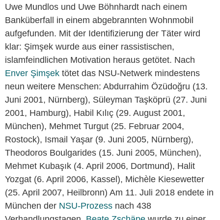
Uwe Mundlos und Uwe Böhnhardt nach einem
Banküberfall in einem abgebrannten Wohnmobil
aufgefunden. Mit der Identifizierung der Täter wird
klar: Şimşek wurde aus einer rassistischen,
islamfeindlichen Motivation heraus getötet. Nach
Enver Şimşek
tötet das NSU-Netwerk mindestens
neun weitere Menschen: Abdurrahim Özüdoğru (13.
Juni 2001, Nürnberg), Süleyman Taşköprü (27. Juni
2001, Hamburg), Habil Kılıç (29. August 2001,
München), Mehmet Turgut (25. Februar 2004,
Rostock), Ismail Yaşar (9. Juni 2005, Nürnberg),
Theodoros Boulgarides (15. Juni 2005, München),
Mehmet Kubaşık (4. April 2006, Dortmund), Halit
Yozgat (6. April 2006, Kassel), Michèle Kiesewetter
(25. April 2007, Heilbronn) Am 11. Juli 2018 endete in
München der
NSU-Prozess
nach 438
Verhandlungstagen.
Beate Zschäpe
wurde zu einer