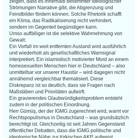
zeigen, dass es innerhalb bestimmter ideologischer 
Strömungen Narrative gibt, die Abgrenzung und 
Feindbilder fördern können. Solche Rhetorik schafft 
ein Klima, das Radikalisierung nicht verhindert, 
sondern im Gegenteil begünstigen kann.

Umso auffälliger ist die selektive Wahrnehmung von 
Gewalt:

Ein Vorfall im weit entfernten Ausland wird ausführlich 
und wiederholt als gesellschaftliches Warnsignal 
interpretiert. Ein islamistisch motivierter Mord an einem 
homosexuellen Menschen hier in Deutschland – also 
unmittelbar vor unserer Haustür – wird dagegen nicht 
annähernd vergleichbar thematisiert. Diese 
Diskrepanz ist so deutlich, dass sie Fragen nach 
Maßstäben und Prioritäten aufwirft.

Ein gravierendes Glaubwürdigkeitsproblem entsteht 
zudem in der politischen Einordnung.

Herr Gümüş, der der IGMG zugerechnet wird, warnt vor 
Rechtspopulismus in Deutschland – was grundsätzlich 
berechtigt ist. Gleichzeitig ist seit Jahren Gegenstand 
öffentlicher Debatten, dass die IGMG politische und 
ideologische Nähe zur türkischen AKP aufweist. 