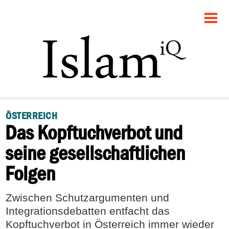
STARTSEITE
POLITIK
DEBATTE
GESELLSCHAFT
ÖSTERREICH
Das Kopftuchverbot und
PANORAMA
seine gesellschaftlichen
RECHT
Folgen
FEUILLETON
Zwischen Schutzargumenten und
Integrationsdebatten entfacht das
Kopftuchverbot in Österreich immer wieder