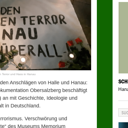
 Terror und Hass in Hanau
SCH
den Anschlägen von Halle und Hanau:
Han
Dokumentation
Obersalzberg
beschäftigt
) an mit Geschichte, Ideologie und
lt in Deutschland.
errorismus. Verschwörung und
eute“ des Museums Memorium