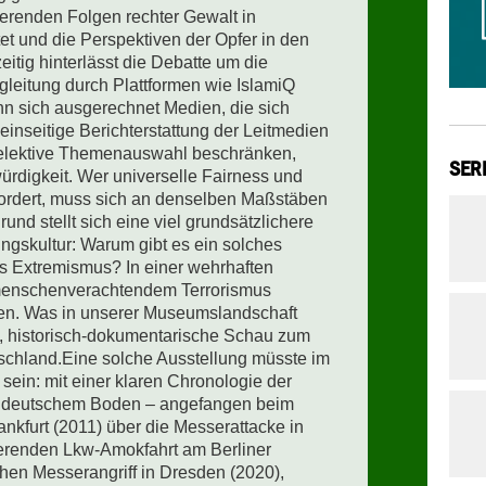
erenden Folgen rechter Gewalt in 
et und die Perspektiven der Opfer in den 
itig hinterlässt die Debatte um die 
leitung durch Plattformen wie IslamiQ 
n sich ausgerechnet Medien, die sich 
einseitige Berichterstattung der Leitmedien 
selektive Themenauswahl beschränken, 
SER
ürdigkeit. Wer universelle Fairness und 
rdert, muss sich an denselben Maßstäben 
nd stellt sich eine viel grundsätzlichere 
gskultur: Warum gibt es ein solches 
s Extremismus? In einer wehrhaften 
enschenverachtendem Terrorismus 
n. Was in unserer Museumslandschaft 
de, historisch-dokumentarische Schau zum 
tschland.Eine solche Ausstellung müsste im 
ein: mit einer klaren Chronologie der 
f deutschem Boden – angefangen beim 
nkfurt (2011) über die Messerattacke in 
erenden Lkw-Amokfahrt am Berliner 
chen Messerangriff in Dresden (2020), 