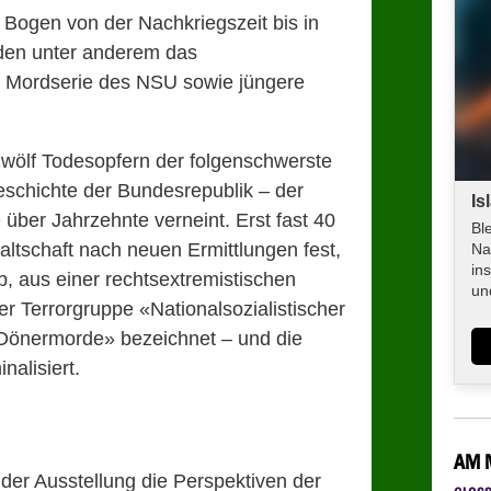
Bogen von der Nachkriegszeit bis in
den unter anderem das
ie Mordserie des NSU sowie jüngere
zwölf Todesopfern der folgenschwerste
eschichte der Bundesrepublik – der
Is
über Jahrzehnte verneint. Erst fast 40
Bl
altschaft nach neuen Ermittlungen fest,
Na
in
rb, aus einer rechtsextremistischen
un
er Terrorgruppe «Nationalsozialistischer
«Dönermorde» bezeichnet – und die
nalisiert.
AM 
der Ausstellung die Perspektiven der