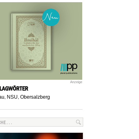
Anzeige
LAGWÖRTER
au
,
NSU
,
Obersalzberg