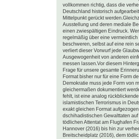
vollkommen richtig, dass die verhe
Deutschland historisch aufgearbeit
Mittelpunkt gerückt werden.Gleichze
Ausstellung und deren mediale Beg
einen zwiespältigen Eindruck. Wen
regelmäßig über eine vermeintlich 
beschweren, selbst auf eine rein 
verliert dieser Vorwurf jede Glaubw
Ausgewogenheit von anderen einfo
messen lassen.Vor diesem Hintergru
Frage für unsere gesamte Erinnerun
Format bisher nur für eine Form de
Demokratie muss jede Form von m
gleichermaßen dokumentiert werde
fehlt, ist eine analog rückblicken
islamistischen Terrorismus in Deu
exakt gleichen Format aufgezogen s
dschihadistischen Gewalttaten au
tödlichen Attentat am Flughafen Fra
Hannover (2016) bis hin zur verhe
Breitscheidplatz (2016), dem tödli