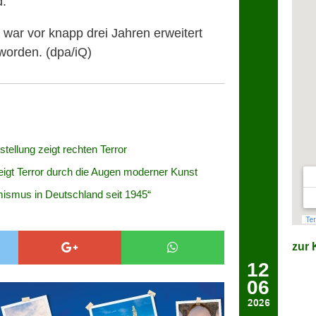
d.
war vor knapp drei Jahren erweitert
 worden. (dpa/iQ)
ellung zeigt rechten Terror
igt Terror durch die Augen moderner Kunst
ismus in Deutschland seit 1945“
zur K
12
06
2026