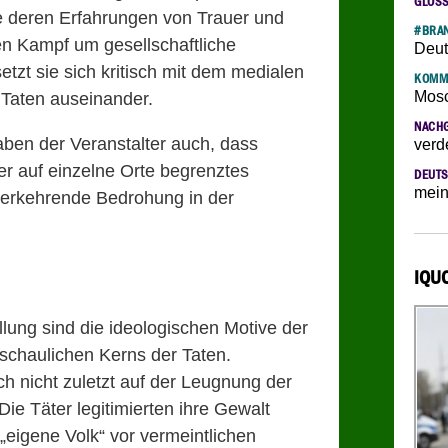
GLOS
e deren Erfahrungen von Trauer und
#BRAN
en Kampf um gesellschaftliche
Deut
tzt sie sich kritisch mit dem medialen
KOMM
Mosc
 Taten auseinander.
NACH
aben der Veranstalter auch, dass
verd
r auf einzelne Orte begrenztes
DEUTS
mein
derkehrende Bedrohung in der
IQU
llung sind die ideologischen Motive der
schaulichen Kerns der Taten.
h nicht zuletzt auf der Leugnung der
Die Täter legitimierten ihre Gewalt
 „eigene Volk“ vor vermeintlichen