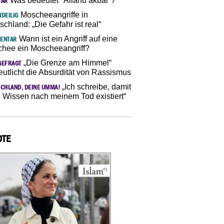
Was bedeutet "Allahu akbar“?
SAR
Moscheeangriffe in
DEILIG
schland: „Die Gefahr ist real“
Wann ist ein Angriff auf eine
ENTAR
hee ein Moscheeangriff?
„Die Grenze am Himmel“
GEFRAGT
eutlicht die Absurdität von Rassismus
„Ich schreibe, damit
CHLAND, DEINE UMMA!
 Wissen nach meinem Tod existiert“
OTE