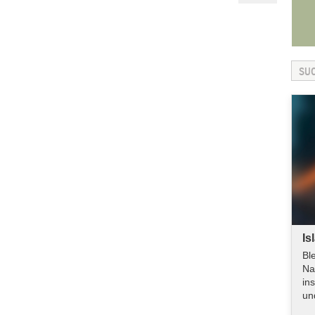
Is
Bl
Na
in
un