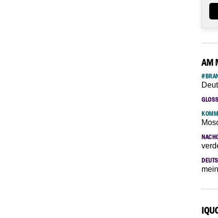
AM 
#BRAN
Deut
GLOS
KOMM
Mosc
NACH
verd
DEUTS
mein
IQU