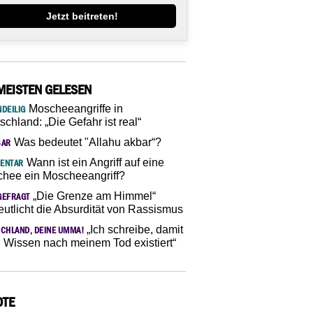
Jetzt beitreten!
MEISTEN GELESEN
Moscheeangriffe in
DEILIG
schland: „Die Gefahr ist real“
Was bedeutet "Allahu akbar“?
SAR
Wann ist ein Angriff auf eine
ENTAR
hee ein Moscheeangriff?
„Die Grenze am Himmel“
GEFRAGT
eutlicht die Absurdität von Rassismus
„Ich schreibe, damit
CHLAND, DEINE UMMA!
 Wissen nach meinem Tod existiert“
OTE