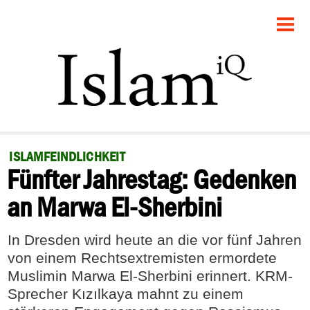
STARTSEITE
POLITIK
GESELLSCHAFT
PANORAMA
ISLAMFEINDLICHKEIT
Fünfter Jahrestag: Gedenken
RECHT
an Marwa El-Sherbini
FEUILLETON
In Dresden wird heute an die vor fünf Jahren
DEBATTE
von einem Rechtsextremisten ermordete
Muslimin Marwa El-Sherbini erinnert. KRM-
Sprecher Kızılkaya mahnt zu einem