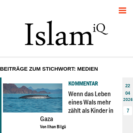
POLITIK
GESELLSCHAFT
STARTSEITE
FEUILLETON
BEITRÄGE ZUM STICHWORT: MEDIEN
RECHT
KOMMENTAR
22
DEBATTE
Wenn das Leben
04
2026
eines Wals mehr
PANORAMA
zählt als Kinder in
7
Gaza
Von
Ilhan Bilgü