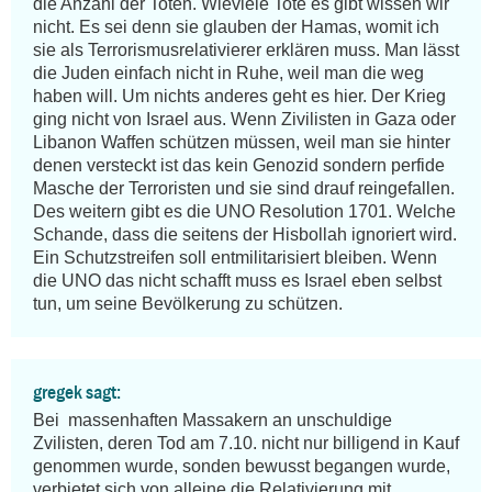
die Anzahl der Toten. Wieviele Tote es gibt wissen wir 
nicht. Es sei denn sie glauben der Hamas, womit ich 
sie als Terrorismusrelativierer erklären muss. Man lässt 
die Juden einfach nicht in Ruhe, weil man die weg 
haben will. Um nichts anderes geht es hier. Der Krieg 
ging nicht von Israel aus. Wenn Zivilisten in Gaza oder 
Libanon Waffen schützen müssen, weil man sie hinter 
denen versteckt ist das kein Genozid sondern perfide 
Masche der Terroristen und sie sind drauf reingefallen. 
Des weitern gibt es die UNO Resolution 1701. Welche 
Schande, dass die seitens der Hisbollah ignoriert wird. 
Ein Schutzstreifen soll entmilitarisiert bleiben. Wenn 
die UNO das nicht schafft muss es Israel eben selbst 
tun, um seine Bevölkerung zu schützen.
gregek sagt:
Bei  massenhaften Massakern an unschuldige 
Zvilisten, deren Tod am 7.10. nicht nur billigend in Kauf 
genommen wurde, sonden bewusst begangen wurde, 
verbietet sich von alleine die Relativierung mit 