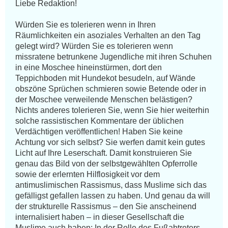
Liebe Redaktion! 

Würden Sie es tolerieren wenn in Ihren 
Räumlichkeiten ein asoziales Verhalten an den Tag 
gelegt wird? Würden Sie es tolerieren wenn 
missratene betrunkene Jugendliche mit ihren Schuhen 
in eine Moschee hineinstürmen, dort den 
Teppichboden mit Hundekot besudeln, auf Wände 
obszöne Sprüchen schmieren sowie Betende oder in 
der Moschee verweilende Menschen belästigen? 
Nichts anderes tolerieren Sie, wenn Sie hier weiterhin 
solche rassistischen Kommentare der üblichen 
Verdächtigen veröffentlichen! Haben Sie keine 
Achtung vor sich selbst? Sie werfen damit kein gutes 
Licht auf Ihre Leserschaft. Damit konstruieren Sie 
genau das Bild von der selbstgewählten Opferrolle 
sowie der erlernten Hilflosigkeit vor dem 
antimuslimischen Rassismus, dass Muslime sich das 
gefälligst gefallen lassen zu haben. Und genau da will 
der strukturelle Rassismus – den Sie anscheinend 
internalisiert haben – in dieser Gesellschaft die 
Muslime auch haben: In der Rolle des Fußabtreters, 