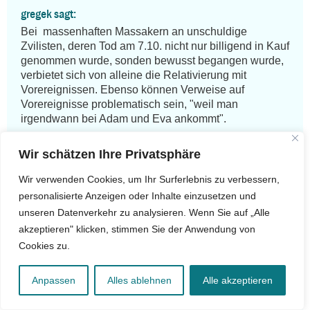
gregek sagt:
Bei  massenhaften Massakern an unschuldige 
Zvilisten, deren Tod am 7.10. nicht nur billigend in Kauf 
genommen wurde, sonden bewusst begangen wurde, 
verbietet sich von alleine die Relativierung mit 
Vorereignissen. Ebenso können Verweise auf 
Vorereignisse problematisch sein, "weil man 
irgendwann bei Adam und Eva ankommt".

Wenn Fabian Goldstein dennoch nicht auf die 
Wir schätzen Ihre Privatsphäre
Relativierung mit Vorereignissen verzichten kann, 
sollte er diese wenigstens auch vollständig benennen. 
Wir verwenden Cookies, um Ihr Surferlebnis zu verbessern,
Völlig unerwähnt ist in diesem Zusammenhang die 
personalisierte Anzeigen oder Inhalte einzusetzen und
Tatsache, dass die arabischen Staaten den UN 
unseren Datenverkehr zu analysieren. Wenn Sie auf „Alle
Teilungsplan 1948 ablehnten und den Staat Israel 
akzeptieren" klicken, stimmen Sie der Anwendung von
sofort noch seiner Gründung vernichten wollten. An 
Cookies zu.
diesem Vernichtungs- bzw. Alles- oder-
Nichtsgedanken haben Vertreter der Fatah / PLO bis 
Mitte der 80er Jahre festgehalten, was alleine schon 
Anpassen
Alles ablehnen
Alle akzeptieren
die Gründung eines unabhängigen Staates zu der Zeit 
verhindert hat. Ebenso unerwähnt sind die 