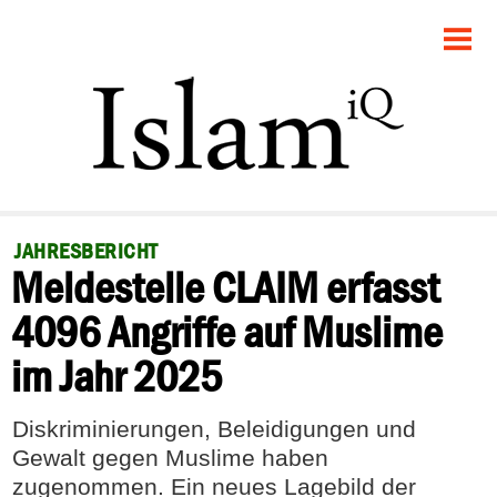
STARTSEITE
POLITIK
GESELLSCHAFT
PANORAMA
JAHRESBERICHT
Meldestelle CLAIM erfasst
RECHT
4096 Angriffe auf Muslime
FEUILLETON
im Jahr 2025
DEBATTE
Diskriminierungen, Beleidigungen und
Gewalt gegen Muslime haben
zugenommen. Ein neues Lagebild der