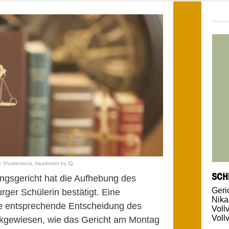
 Shutterstock, bearbeitet by iQ.
SCH
gsgericht hat die Aufhebung des
Geri
ger Schülerin bestätigt. Eine
Nika
e entsprechende Entscheidung des
Voll
Voll
ckgewiesen, wie das Gericht am Montag