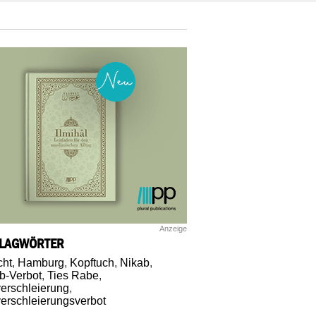
Anzeige
LAGWÖRTER
cht
,
Hamburg
,
Kopftuch
,
Nikab
,
b-Verbot
,
Ties Rabe
,
verschleierung
,
verschleierungsverbot