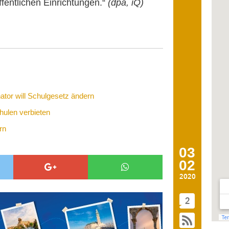
ffentlichen Einrichtungen.“
(dpa, iQ)
ator will Schulgesetz ändern
hulen verbieten
ern
03
02
2020
2