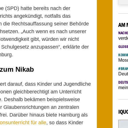
 (SPD) hatte bereits nach der
chts angekündigt, notfalls das
ch die Rechtsauffassung seiner Behörde
AM 
rchsetzen. „Auch wenn es nach unserer
NACH
verd
otwendigkeit gibt, würden wir nicht
 Schulgesetz anzupassen“, erklärte der
GLOS
mburg.
KOMM
Mosc
 zum Nikab
#BRAN
Deut
DEUTS
rt darauf, dass Kinder und Jugendliche
mein
ionen gleichberechtigt am Unterricht
e. Deshalb bekämen beispielsweise
r Glaubensrichtungen an zentralen
IQU
lfrei. Darüber hinaus biete Hamburg als
onsunterricht für alle
, so dass Kinder