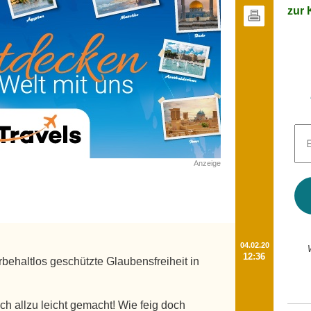
zur K
E-
Mai
Adr
Anzeige
*
04.02.20
12:36
rbehaltlos geschützte Glaubensfreiheit in 
ch allzu leicht gemacht! Wie feig doch 