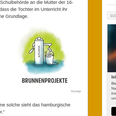
r Schulbehörde an die Mutter der 16-
dass die Tochter im Unterricht ihr
che Grundlage.
Is
Bl
Na
Anzeige
in
un
ine solche sieht das hamburgische
r.“