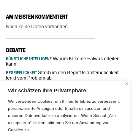
AM MEISTEN KOMMENTIERT
Noch keine Daten vorhanden.
DEBATTE
KÜNSTLICHE INTELLIGENZ
Warum KI keine Fatwas erteilen
kann
BEGRIFFLICHKEIT
Streit um den Begriff Islamfeindlichkeit
lenkt vom Problem ab
MARŠ MIRA
„In Bosnien endet der Weg, doch die
Wir schätzen Ihre Privatsphäre
Verantwortung bleibt“
ISLAMISCHE FAKULTÄT IN MÜNSTER
Eine kritische Schwelle für
Wir verwenden Cookies, um Ihr Surferlebnis zu verbessern,
die deutsche Religionspolitik
personalisierte Anzeigen oder Inhalte einzusetzen und
GASTBEITRAG
Warum die muslimische Welt eine neue
unseren Datenverkehr zu analysieren. Wenn Sie auf „Alle
Soziologie braucht
akzeptieren" klicken, stimmen Sie der Anwendung von
Cookies zu.