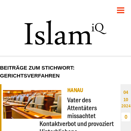
POLITIK
GESELLSCHAFT
STARTSEITE
FEUILLETON
BEITRÄGE ZUM STICHWORT:
RECHT
GERICHTSVERFAHREN
DEBATTE
HANAU
04
Vater des
10
PANORAMA
2024
Attentäters
missachtet
0
Kontaktverbot und provoziert