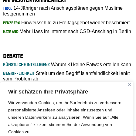
14-Jähriger nach Anschlagsplänen gegen Muslime
TIROL
festgenommen
Hinweisschild zu Freitagsgebet wieder beschmiert
PENZBERG
Mehr Hass im Internet nach CSD-Anschlag in Berlin
HATE AND
DEBATTE
KÜNSTLICHE INTELLIGENZ
Warum KI keine Fatwas erteilen kann
BEGRIFFLICHKEIT
Streit um den Begriff Islamfeindlichkeit lenkt
vom Problem ab
MARŠ MIRA
„In Bosnien endet der Weg, doch die
Wir schätzen Ihre Privatsphäre
Verantwortung bleibt“
ISLAMISCHE FAKULTÄT IN MÜNSTER
Eine kritische Schwelle für
Wir verwenden Cookies, um Ihr Surferlebnis zu verbessern,
die deutsche Religionspolitik
personalisierte Anzeigen oder Inhalte einzusetzen und
GASTBEITRAG
Warum die muslimische Welt eine neue
unseren Datenverkehr zu analysieren. Wenn Sie auf „Alle
Soziologie braucht
akzeptieren" klicken, stimmen Sie der Anwendung von
Cookies zu.