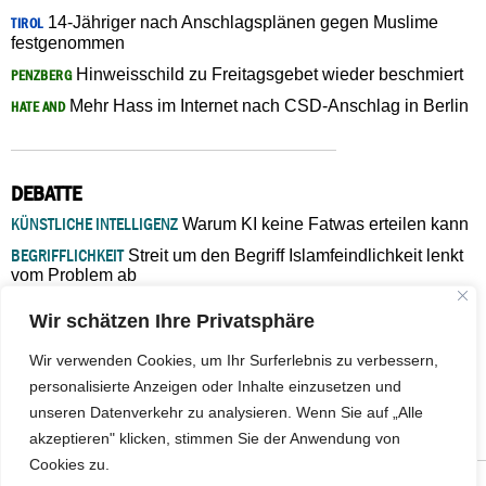
14-Jähriger nach Anschlagsplänen gegen Muslime
TIROL
festgenommen
Hinweisschild zu Freitagsgebet wieder beschmiert
PENZBERG
Mehr Hass im Internet nach CSD-Anschlag in Berlin
HATE AND
DEBATTE
KÜNSTLICHE INTELLIGENZ
Warum KI keine Fatwas erteilen kann
BEGRIFFLICHKEIT
Streit um den Begriff Islamfeindlichkeit lenkt
vom Problem ab
MARŠ MIRA
„In Bosnien endet der Weg, doch die
Wir schätzen Ihre Privatsphäre
Verantwortung bleibt“
ISLAMISCHE FAKULTÄT IN MÜNSTER
Eine kritische Schwelle für
Wir verwenden Cookies, um Ihr Surferlebnis zu verbessern,
die deutsche Religionspolitik
personalisierte Anzeigen oder Inhalte einzusetzen und
GASTBEITRAG
Warum die muslimische Welt eine neue
unseren Datenverkehr zu analysieren. Wenn Sie auf „Alle
Soziologie braucht
akzeptieren" klicken, stimmen Sie der Anwendung von
Cookies zu.