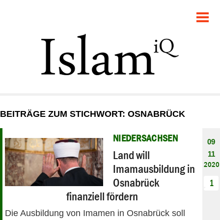
POLITIK
GESELLSCHAFT
STARTSEITE
FEUILLETON
BEITRÄGE ZUM STICHWORT: OSNABRÜCK
RECHT
NIEDERSACHSEN
09
DEBATTE
Land will
11
2020
Imamausbildung in
PANORAMA
Osnabrück
1
finanziell fördern
Die Ausbildung von Imamen in Osnabrück soll