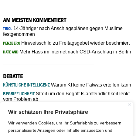
AM MEISTEN KOMMENTIERT
14-Jähriger nach Anschlagsplänen gegen Muslime
TIROL
festgenommen
Hinweisschild zu Freitagsgebet wieder beschmiert
PENZBERG
Mehr Hass im Internet nach CSD-Anschlag in Berlin
HATE AND
DEBATTE
KÜNSTLICHE INTELLIGENZ
Warum KI keine Fatwas erteilen kann
BEGRIFFLICHKEIT
Streit um den Begriff Islamfeindlichkeit lenkt
vom Problem ab
MARŠ MIRA
„In Bosnien endet der Weg, doch die
Wir schätzen Ihre Privatsphäre
Verantwortung bleibt“
ISLAMISCHE FAKULTÄT IN MÜNSTER
Eine kritische Schwelle für
Wir verwenden Cookies, um Ihr Surferlebnis zu verbessern,
die deutsche Religionspolitik
personalisierte Anzeigen oder Inhalte einzusetzen und