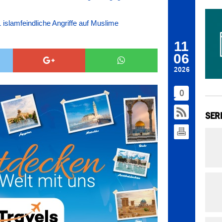
1 islamfeindliche Angriffe auf Muslime
11
06
2026
0
SER