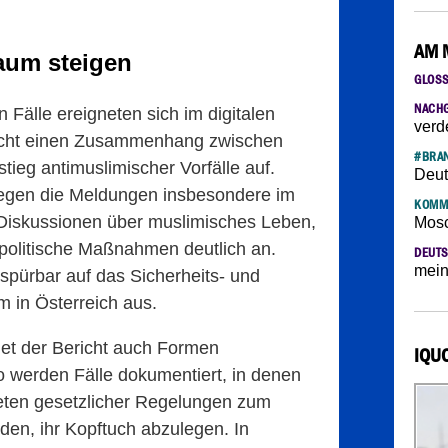
AM 
Raum steigen
GLOS
NACH
n Fälle ereigneten sich im digitalen
verd
richt einen Zusammenhang zwischen
#BRAN
tieg antimuslimischer Vorfälle auf.
Deut
iegen die Meldungen insbesondere im
KOMM
Diskussionen über muslimisches Leben,
Mosc
e politische Maßnahmen deutlich an.
DEUTS
mein
spürbar auf das Sicherheits- und
m in Österreich aus.
t der Bericht auch Formen
IQU
 So werden Fälle dokumentiert, in denen
treten gesetzlicher Regelungen zum
den, ihr Kopftuch abzulegen. In