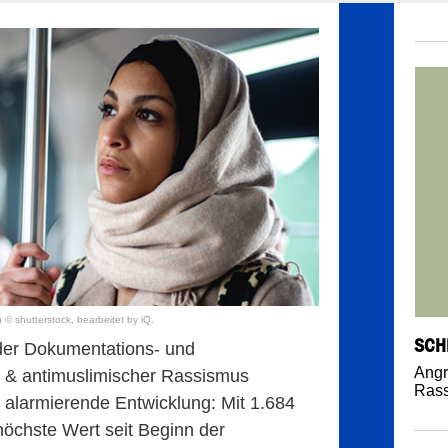
 © shutterstock, bearbeitet by iQ.
SCH
 der Dokumentations- und
Angr
it & antimuslimischer Rassismus
Ras
e alarmierende Entwicklung: Mit 1.684
 höchste Wert seit Beginn der