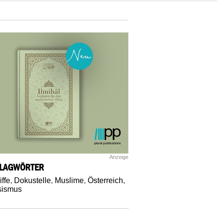
Anzeige
LAGWÖRTER
iffe
,
Dokustelle
,
Muslime
,
Österreich
,
sismus