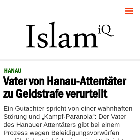
STARTSEITE
POLITIK
GESELLSCHAFT
PANORAMA
HANAU
Vater von Hanau-Attentäter
RECHT
zu Geldstrafe verurteilt
FEUILLETON
Ein Gutachter spricht von einer wahnhaften
DEBATTE
Störung und „Kampf-Paranoia“: Der Vater
des Hanauer Attentäters gibt bei einem
Prozess wegen Beleidigungsvorwürfen