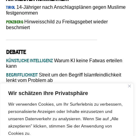
14-Jähriger nach Anschlagsplänen gegen Muslime
TIROL
festgenommen
Hinweisschild zu Freitagsgebet wieder
PENZBERG
beschmiert
DEBATTE
KÜNSTLICHE INTELLIGENZ
Warum KI keine Fatwas erteilen
kann
BEGRIFFLICHKEIT
Streit um den Begriff Islamfeindlichkeit
lenkt vom Problem ab
MARŠ MIRA
„In Bosnien endet der Weg, doch die
Wir schätzen Ihre Privatsphäre
Verantwortung bleibt“
ISLAMISCHE FAKULTÄT IN MÜNSTER
Eine kritische Schwelle für
Wir verwenden Cookies, um Ihr Surferlebnis zu verbessern,
die deutsche Religionspolitik
personalisierte Anzeigen oder Inhalte einzusetzen und
GASTBEITRAG
Warum die muslimische Welt eine neue
unseren Datenverkehr zu analysieren. Wenn Sie auf „Alle
Soziologie braucht
akzeptieren" klicken, stimmen Sie der Anwendung von
Cookies zu.