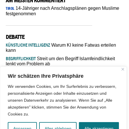
AM MEISTEN KOMMENTIERT
14-Jähriger nach Anschlagsplänen gegen Muslime
TIROL
festgenommen
DEBATTE
KÜNSTLICHE INTELLIGENZ
Warum KI keine Fatwas erteilen
kann
BEGRIFFLICHKEIT
Streit um den Begriff Islamfeindlichkeit
lenkt vom Problem ab
MARŠ MIRA
„In Bosnien endet der Weg, doch die
Wir schätzen Ihre Privatsphäre
Verantwortung bleibt“
ISLAMISCHE FAKULTÄT IN MÜNSTER
Eine kritische Schwelle für
Wir verwenden Cookies, um Ihr Surferlebnis zu verbessern,
die deutsche Religionspolitik
personalisierte Anzeigen oder Inhalte einzusetzen und
GASTBEITRAG
Warum die muslimische Welt eine neue
unseren Datenverkehr zu analysieren. Wenn Sie auf „Alle
Soziologie braucht
akzeptieren" klicken, stimmen Sie der Anwendung von
Cookies zu.
© 2026 - IslamiQ. Alle Rechte vorbehalten.
Anpassen
Alles ablehnen
Alle akzeptieren
Kontakt
|
Impressum
|
Barrierefreiheit
|
Jobs
|
Netiquette
|
Mediadaten
|