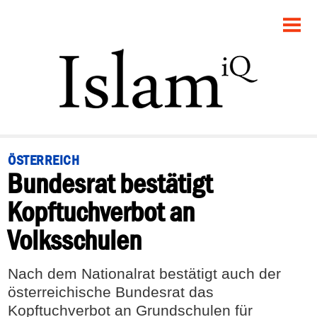
STARTSEITE
POLITIK
PANORAMA
GESELLSCHAFT
ÖSTERREICH
Bundesrat bestätigt
RECHT
Kopftuchverbot an
FEUILLETON
Volksschulen
DEBATTE
Nach dem Nationalrat bestätigt auch der
österreichische Bundesrat das
Kopftuchverbot an Grundschulen für