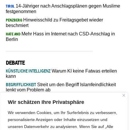
14-Jähriger nach Anschlagsplänen gegen Muslime
TIROL
festgenommen
Hinweisschild zu Freitagsgebet wieder
PENZBERG
beschmiert
Mehr Hass im Internet nach CSD-Anschlag in
HATE AND
Berlin
DEBATTE
KÜNSTLICHE INTELLIGENZ
Warum KI keine Fatwas erteilen
kann
BEGRIFFLICHKEIT
Streit um den Begriff Islamfeindlichkeit
lenkt vom Problem ab
MARŠ MIRA
„In Bosnien endet der Weg, doch die
Wir schätzen Ihre Privatsphäre
Verantwortung bleibt“
ISLAMISCHE FAKULTÄT IN MÜNSTER
Eine kritische Schwelle für
Wir verwenden Cookies, um Ihr Surferlebnis zu verbessern,
die deutsche Religionspolitik
personalisierte Anzeigen oder Inhalte einzusetzen und
GASTBEITRAG
Warum die muslimische Welt eine neue
unseren Datenverkehr zu analysieren. Wenn Sie auf „Alle