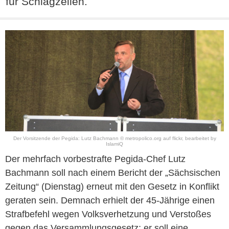
für Schlagzeilen.
Der Vorsitzende der Pegida: Lutz Bachmann © metropolico.org auf flickr, bearbeitet by
IslamiQ
Der mehrfach vorbestrafte Pegida-Chef Lutz
Bachmann soll nach einem Bericht der „Sächsischen
Zeitung“ (Dienstag) erneut mit den Gesetz in Konflikt
geraten sein. Demnach erhielt der 45-Jährige einen
Strafbefehl wegen Volksverhetzung und Verstoßes
gegen das Versammlungsgesetz; er soll eine