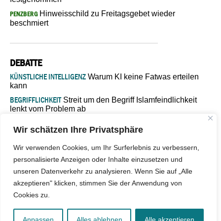
Hinweisschild zu Freitagsgebet wieder
PENZBERG
beschmiert
DEBATTE
KÜNSTLICHE INTELLIGENZ
Warum KI keine Fatwas erteilen
kann
BEGRIFFLICHKEIT
Streit um den Begriff Islamfeindlichkeit
lenkt vom Problem ab
MARŠ MIRA
„In Bosnien endet der Weg, doch die
Wir schätzen Ihre Privatsphäre
Verantwortung bleibt“
ISLAMISCHE FAKULTÄT IN MÜNSTER
Eine kritische Schwelle für
Wir verwenden Cookies, um Ihr Surferlebnis zu verbessern,
die deutsche Religionspolitik
personalisierte Anzeigen oder Inhalte einzusetzen und
GASTBEITRAG
Warum die muslimische Welt eine neue
unseren Datenverkehr zu analysieren. Wenn Sie auf „Alle
Soziologie braucht
akzeptieren" klicken, stimmen Sie der Anwendung von
Cookies zu.
© 2026 - IslamiQ. Alle Rechte vorbehalten.
Anpassen
Alles ablehnen
Alle akzeptieren
Kontakt
|
Impressum
|
Barrierefreiheit
|
Jobs
|
Netiquette
|
Mediadaten
|