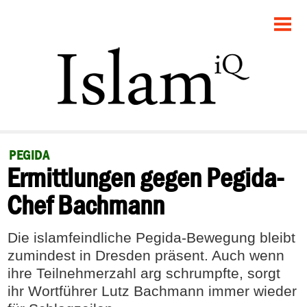
STARTSEITE
POLITIK
GESELLSCHAFT
PANORAMA
PEGIDA
Ermittlungen gegen Pegida-
RECHT
Chef Bachmann
FEUILLETON
Die islamfeindliche Pegida-Bewegung bleibt
DEBATTE
zumindest in Dresden präsent. Auch wenn
ihre Teilnehmerzahl arg schrumpfte, sorgt
ihr Wortführer Lutz Bachmann immer wieder