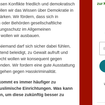
zur K
sen Konflikte friedlich und demokratisch
len wir das Wissen über Demokratie in
rken. Wir fördern, dass sich in
 oder Behörden gesellschaftliche
erungsschutz im Allgemeinen
wollen wir ausbauen.
E-
Niemand darf sich sicher dabei fühlen,
Mai
nd beleidigt, zu Gewalt aufruft und
Adr
*
cht wollen wir konsequent gegen
enden. Wir fordern eine gute Ausstattung
rgehen gegen Hasskriminalität.
n kommt es immer h
ä
ufiger zu
uslimische Einrichtungen. Was kann
n, um diese zuk
ü
nftig besser zu