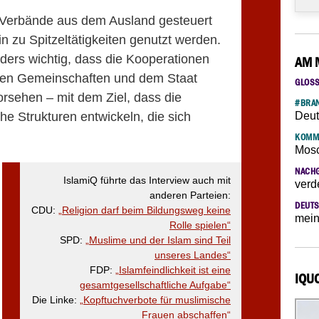
nn Verbände aus dem Ausland gesteuert
n zu Spitzeltätigkeiten genutzt werden.
ders wichtig, dass die Kooperationen
AM 
hen Gemeinschaften und dem Staat
GLOS
rsehen – mit dem Ziel, dass die
#BRAN
e Strukturen entwickeln, die sich
Deut
KOMM
Mosc
NACH
IslamiQ führte das Interview auch mit
verd
anderen Parteien:
DEUTS
CDU:
„Religion darf beim Bildungsweg keine
mein
Rolle spielen“
SPD:
„Muslime und der Islam sind Teil
unseres Landes“
FDP:
„Islamfeindlichkeit ist eine
IQU
gesamtgesellschaftliche Aufgabe“
Die Linke:
„Kopftuchverbote für muslimische
Frauen abschaffen“