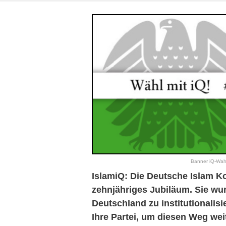
Banner iQ-Wahl
IslamiQ:
Die Deutsche Islam Kon
zehnj
ä
hriges Jubil
ä
um. Sie wur
Deutschland zu institutionalisi
Ihre Partei, um diesen Weg we