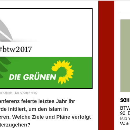
prüfstein - Die Grünen © IQ
SCH
ferenz feierte letztes Jahr ihr
BTW
de initiiert, um den Islam in
90
,
eren. Welche Ziele und Pl
ä
ne verfolgt
Isla
Wahl
iterzugehen?