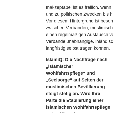
Inakzeptabel ist es freilich, we
und zu politischen Zwecken bis hi
Vor diesem Hintergrund ist beson
zwischen Verbänden, muslimisc
einen regelmäßigen Austausch vo
Verbände unabhängige, inländisch
langfristig selbst tragen können.
IslamiQ:
Die Nachfrage nach
„
islamischer
Wohlfahrtspflege
“
und
„
Seelsorge
“
auf Seiten der
muslimischen Bev
ö
lkerung
steigt stetig an. Wird Ihre
Parte die Etablierung einer
islamischen Wohlfahrtspflege