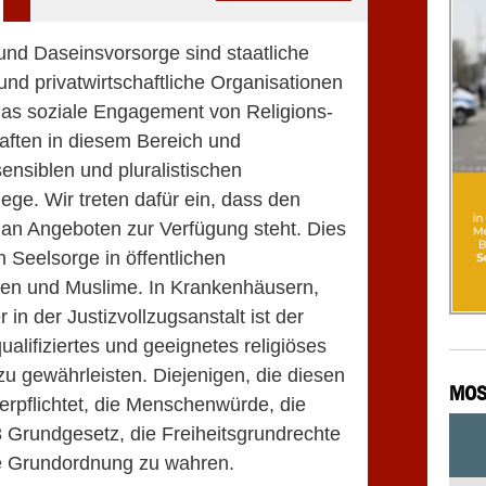
und Daseinsvorsorge sind staatliche
nd privatwirtschaftliche Organisationen
das soziale Engagement von Religions-
ften in diesem Bereich und
ensiblen und pluralistischen
ege. Wir treten dafür ein, dass den
 an Angeboten zur Verfügung steht. Dies
n Seelsorge in öffentlichen
nen und Muslime. In Krankenhäusern,
n der Justizvollzugsanstalt ist der
qualifiziertes und geeignetes religiöses
u gewährleisten. Diejenigen, die diesen
MOS
erpflichtet, die Menschenwürde, die
3 Grundgesetz, die Freiheitsgrundrechte
he Grundordnung zu wahren.