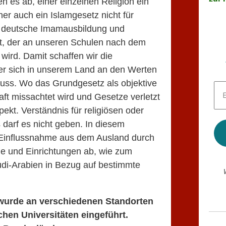
 es ab, einer einzelnen Religion ein
r auch ein Islamgesetz nicht für
ie deutsche Imamausbildung und
ht, der an unseren Schulen nach dem
wird. Damit schaffen wir die
der sich in unserem Land an den Werten
uss. Wo das Grundgesetz als objektive
E-
Mai
ft missachtet wird und Gesetze verletzt
Adr
kt. Verständnis für religiösen oder
*
darf es nicht geben. In diesem
Einflussnahme aus dem Ausland durch
ine und Einrichtungen ab, wie zum
udi-Arabien in Bezug auf bestimmte
n wurde an verschiedenen Standorten
hen Universitäten eingeführt.