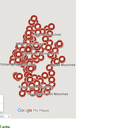
arte...