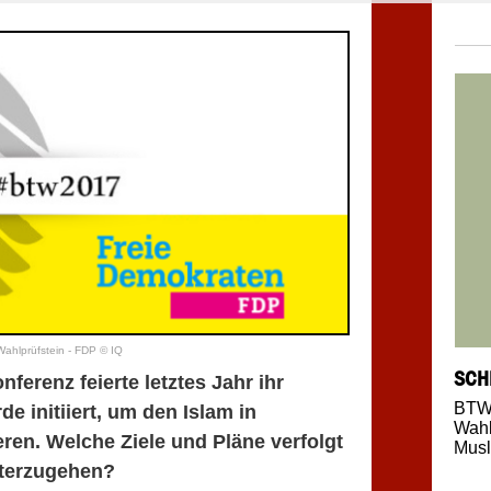
ahlprüfstein - FDP © IQ
SCH
ferenz feierte letztes Jahr ihr
BTW
e initiiert, um den Islam in
Wahl
eren. Welche Ziele und Pläne verfolgt
Mus
iterzugehen?