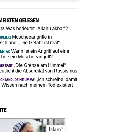
MEISTEN GELESEN
Was bedeutet "Allahu akbar“?
SAR
Moscheeangriffe in
DEILIG
schland: „Die Gefahr ist real“
Wann ist ein Angriff auf eine
ENTAR
hee ein Moscheeangriff?
„Die Grenze am Himmel“
GEFRAGT
eutlicht die Absurdität von Rassismus
„Ich schreibe, damit
CHLAND, DEINE UMMA!
 Wissen nach meinem Tod existiert“
OTE