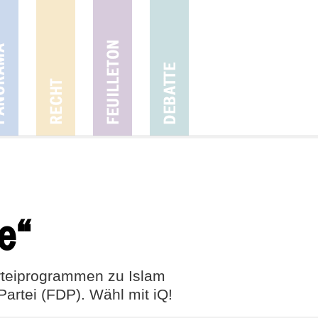
e“
rteiprogrammen zu Islam
artei (FDP). Wähl mit iQ!