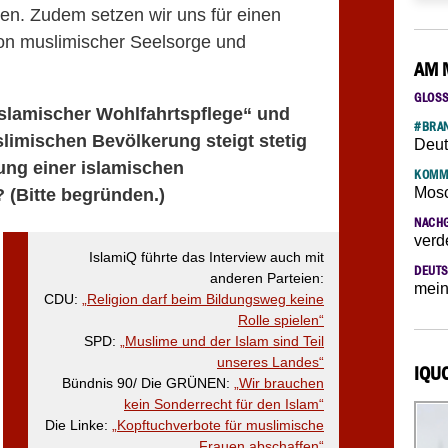
hen. Zudem setzen wir uns für einen
n muslimischer Seelsorge und
AM 
GLOS
islamischer Wohlfahrtspflege“ und
#BRAN
limischen Bevölkerung steigt stetig
Deut
rung einer islamischen
KOMM
Mosc
 (Bitte begründen.)
NACH
verd
IslamiQ führte das Interview auch mit
DEUTS
anderen Parteien:
mein
CDU:
„Religion darf beim Bildungsweg keine
Rolle spielen“
SPD:
„Muslime und der Islam sind Teil
unseres Landes“
IQU
Bündnis 90/ Die GRÜNEN:
„Wir brauchen
kein Sonderrecht für den Islam“
Die Linke:
„Kopftuchverbote für muslimische
Frauen abschaffen“