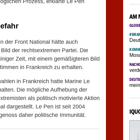
glichen Prozess, erklärte Le Pen
AM 
efahr
GLOS
#BRAN
Deut
n der Front National hätte auch
Bild der rechtsextremen Partei. Die
KOMM
Mosc
niger Zeit, mit einem gemäßigteren Bild
NACH
timmen in Frankreich zu erhalten.
verd
DEUTS
wahlen in Frankreich hatte Marine Le
mein
alten. Die mögliche Aufhebung der
tremisten als politisch motivierte Aktion
 dargestellt. Le Pen ist seit 2004
IQU
genoss daher politische Immunität.