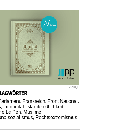
Anzeige
LAGWÖRTER
arlament
,
Frankreich
,
Front National
,
s
,
Immunität
,
Islamfeindlichkeit
,
ne Le Pen
,
Muslime
,
onalsozialismus
,
Rechtsextremismus