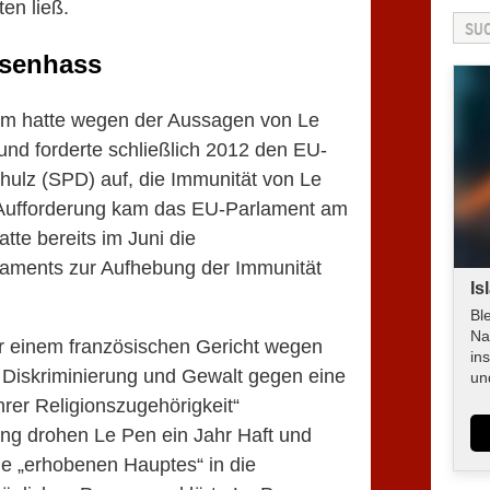
en ließ.
senhass
ium hatte wegen der Aussagen von Le
d forderte schließlich 2012 den EU-
hulz (SPD) auf, die Immunität von Le
 Aufforderung kam das EU-Parlament am
tte bereits im Juni die
aments zur Aufhebung der Immunität
Is
Bl
Na
or einem französischen Gericht wegen
in
Diskriminierung und Gewalt gegen eine
un
rer Religionszugehörigkeit“
lung drohen Le Pen ein Jahr Haft und
he „erhobenen Hauptes“ in die