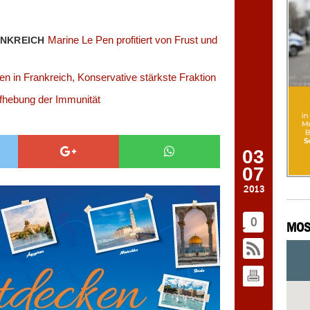
Marine Le Pen profitiert von Frust und
ANKREICH
en in Frankreich, Konservative stärkste Fraktion
fhebung der Immunität
03
07
2013
0
MOS