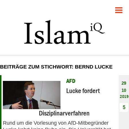
POLITIK
GESELLSCHAFT
STARTSEITE
FEUILLETON
BEITRÄGE ZUM STICHWORT: BERND LUCKE
RECHT
AFD
29
DEBATTE
Lucke fordert
10
2019
PANORAMA
5
Disziplinarverfahren
Rund um die Vorlesung von AfD-Mitbegründer