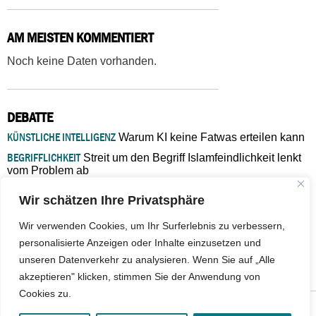
AM MEISTEN KOMMENTIERT
Noch keine Daten vorhanden.
DEBATTE
KÜNSTLICHE INTELLIGENZ
Warum KI keine Fatwas erteilen kann
BEGRIFFLICHKEIT
Streit um den Begriff Islamfeindlichkeit lenkt
vom Problem ab
MARŠ MIRA
„In Bosnien endet der Weg, doch die
Wir schätzen Ihre Privatsphäre
Verantwortung bleibt“
ISLAMISCHE FAKULTÄT IN MÜNSTER
Eine kritische Schwelle für
Wir verwenden Cookies, um Ihr Surferlebnis zu verbessern,
die deutsche Religionspolitik
personalisierte Anzeigen oder Inhalte einzusetzen und
GASTBEITRAG
Warum die muslimische Welt eine neue
unseren Datenverkehr zu analysieren. Wenn Sie auf „Alle
Soziologie braucht
akzeptieren" klicken, stimmen Sie der Anwendung von
Cookies zu.
© 2026 - IslamiQ. Alle Rechte vorbehalten.