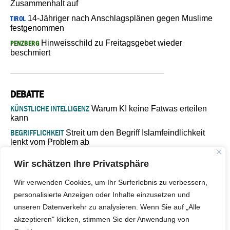
Zusammenhalt auf
14-Jähriger nach Anschlagsplänen gegen Muslime
TIROL
festgenommen
Hinweisschild zu Freitagsgebet wieder
PENZBERG
beschmiert
DEBATTE
KÜNSTLICHE INTELLIGENZ
Warum KI keine Fatwas erteilen
kann
BEGRIFFLICHKEIT
Streit um den Begriff Islamfeindlichkeit
lenkt vom Problem ab
MARŠ MIRA
„In Bosnien endet der Weg, doch die
Wir schätzen Ihre Privatsphäre
Verantwortung bleibt“
ISLAMISCHE FAKULTÄT IN MÜNSTER
Eine kritische Schwelle für
Wir verwenden Cookies, um Ihr Surferlebnis zu verbessern,
die deutsche Religionspolitik
personalisierte Anzeigen oder Inhalte einzusetzen und
GASTBEITRAG
Warum die muslimische Welt eine neue
unseren Datenverkehr zu analysieren. Wenn Sie auf „Alle
Soziologie braucht
akzeptieren" klicken, stimmen Sie der Anwendung von