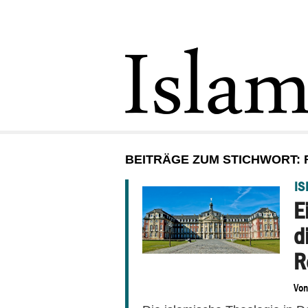
BEITRÄGE ZUM STICHWORT: 
IS
E
d
R
Vo