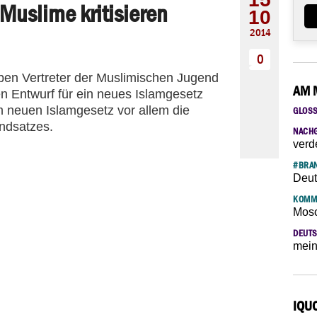
Muslime kritisieren
10
2014
0
ben Vertreter der Muslimischen Jugend
AM 
n Entwurf für ein neues Islamgesetz
im neuen Islamgesetz vor allem die
GLOS
undsatzes.
NACH
verd
#BRAN
Deut
KOMM
Mosc
DEUTS
mein
IQU