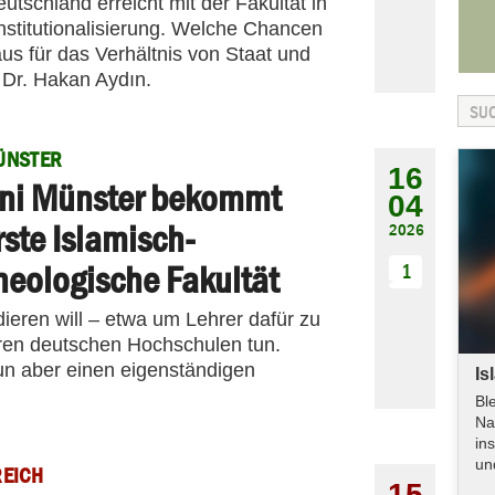
utschland erreicht mit der Fakultät in
nstitutionalisierung. Welche Chancen
us für das Verhältnis von Staat und
Dr. Hakan Aydın.
ÜNSTER
16
ni Münster bekommt
04
rste Islamisch-
2026
heologische Fakultät
1
ieren will – etwa um Lehrer dafür zu
ren deutschen Hochschulen tun.
n aber einen eigenständigen
Is
Bl
Na
in
un
REICH
15