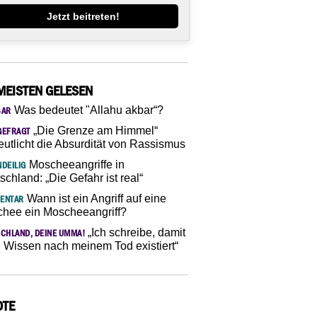
Jetzt beitreten!
MEISTEN GELESEN
Was bedeutet "Allahu akbar“?
SAR
„Die Grenze am Himmel“
GEFRAGT
eutlicht die Absurdität von Rassismus
Moscheeangriffe in
DEILIG
schland: „Die Gefahr ist real“
Wann ist ein Angriff auf eine
ENTAR
hee ein Moscheeangriff?
„Ich schreibe, damit
CHLAND, DEINE UMMA!
 Wissen nach meinem Tod existiert“
OTE