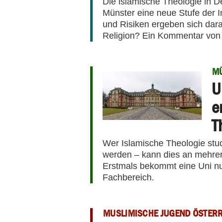
Die islamische Theologie in De
Münster eine neue Stufe der I
und Risiken ergeben sich dara
Religion? Ein Kommentar von 
M
U
e
T
Wer Islamische Theologie stud
werden – kann dies an mehre
Erstmals bekommt eine Uni nu
Fachbereich.
MUSLIMISCHE JUGEND ÖSTER