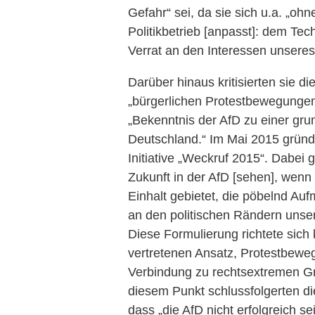
Gefahr“ sei, da sie sich u.a. „o
Politikbetrieb [anpasst]: dem Te
Verrat an den Interessen unsere
Darüber hinaus kritisierten sie die
„bürgerlichen Protestbewegungen“
„Bekenntnis der AfD zu einer gru
Deutschland.“ Im Mai 2015 gründe
Initiative „Weckruf 2015“. Dabei g
Zukunft in der AfD [sehen], wenn 
Einhalt gebietet, die pöbelnd Au
an den politischen Rändern unser
Diese Formulierung richtete sich
vertretenen Ansatz, Protestbeweg
Verbindung zu rechtsextremen Gr
diesem Punkt schlussfolgerten d
dass „die AfD nicht erfolgreich 