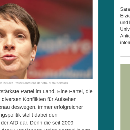
Sara
Erzi
und 
Univ
Anti
inter
ln bei der Pressekonferenz der AfD. © shutterstock
stärkste Partei im Land. Eine Partei, die
t diversen Konflikten für Aufsehen
enau deswegen, immer erfolgreicher
ngspolitik stellt dabei den
der AfD dar. Denn die seit 2009