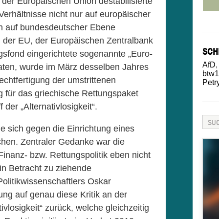
der Europäischen Union destabilisierte
 Verhältnisse nicht nur auf europäischer
h auf bundesdeutscher Ebene
 der EU, der Europäischen Zentralbank
SCH
sfond eingerichtete sogenannte „Euro-
AfD
,
aten, wurde im März desselben Jahres
btw
chtfertigung der umstrittenen
Petr
für das griechische Rettungspaket
 der „Alternativlosigkeit“.
ie sich gegen die Einrichtung eines
hen. Zentraler Gedanke war die
inanz- bzw. Rettungspolitik eben nicht
 in Betracht zu ziehende
olitikwissenschaftlers Oskar
ng auf genau diese Kritik an der
vlosigkeit“ zurück, welche gleichzeitig