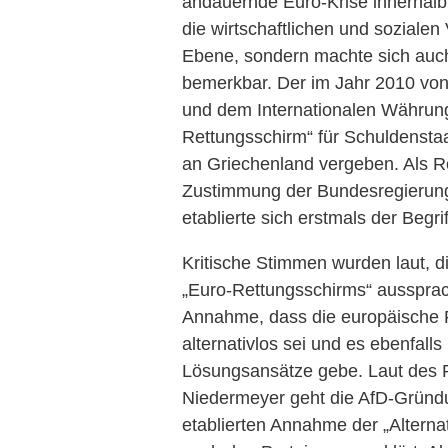
andauernde Euro-Krise innerhalb 
die wirtschaftlichen und sozialen
Ebene, sondern machte sich auc
bemerkbar. Der im Jahr 2010 von
und dem Internationalen Währung
Rettungsschirm“ für Schuldensta
an Griechenland vergeben. Als Re
Zustimmung der Bundesregierung 
etablierte sich erstmals der Begriff
Kritische Stimmen wurden laut, d
„Euro-Rettungsschirms“ aussprac
Annahme, dass die europäische F
alternativlos sei und es ebenfalls
Lösungsansätze gebe. Laut des P
Niedermeyer geht die AfD-Gründu
etablierten Annahme der „Alternati