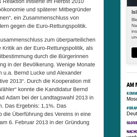
 Reaktion initiierte im Herbst 2010
oökonomie und späterer Mitbegründer
Is
omen“, ein Zusammenschluss von
Bl
lern gegen die Euro-Rettungspolitik.
Na
in
un
r Zusammenschluss zum überparteilichen
Kritik an der Euro-Rettungspolitik, als
itbestimmung durch die Bürgerinnen
ang in der Bevölkerung. Wenige Monate
en u.a. Bernd Lucke und Alexander
ive 2013“. Durch die Kooperation mit
AM 
 Wähler“ konnte die Kandidatur Bernd
KOMM
ad Adam bei der Landtagswahl 2013 in
Mosc
n. Das Ergebnis: 1,1%. Das
#BRAN
 die Überführung des Vereins in eine
Deut
 am 6. Februar 2013 in der Gründung
GLOS
NACH