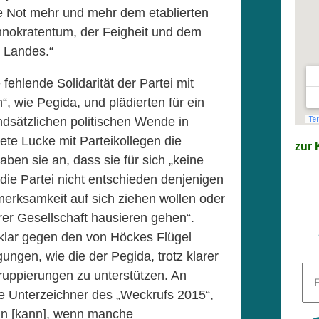
hne Not mehr und mehr dem etablierten
chnokratentum, der Feigheit und dem
s Landes.“
 fehlende Solidarität der Partei mit
, wie Pegida, und plädierten für ein
ndsätzlichen politischen Wende in
te Lucke mit Parteikollegen die
zur K
aben sie an, dass sie für sich „keine
die Partei nicht entschieden denjenigen
fmerksamkeit auf sich ziehen wollen oder
er Gesellschaft hausieren gehen“.
 klar gegen den von Höckes Flügel
ungen, wie die der Pegida, trotz klarer
E-
uppierungen zu unterstützen. An
Mai
ie Unterzeichner des „Weckrufs 2015“,
Adr
*
sein [kann], wenn manche