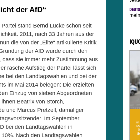
verd
icht der AfD“
DEUTS
mein
r Partei stand Bernd Lucke schon seit
lichkeit. 2011, nach 33 Jahren aus der
IQU
n die von der „Elite“ artikulierte Kritik
 Gründung der AfD wurde durch den
r, dass sie immer mehr Zustimmung aus
er rasche Aufstieg der Partei lässt sich
sse bei den Landtagswahlen und bei der
s im Mai 2014 belegen: Die erzielten
den Einzug von sieben Abgeordneten
 ihnen Beatrix von Storch,
de und Marcus Pretzell, damaliger
dtagsvorsitzender. Im September
fD bei den Landtagswahlen in
r 10%. Nach den Landtagswahlen