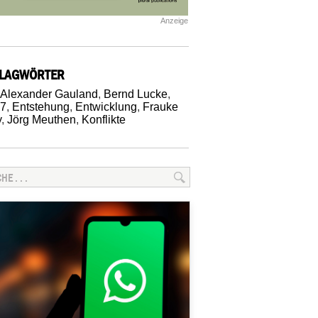
Anzeige
LAGWÖRTER
Alexander Gauland
,
Bernd Lucke
,
17
,
Entstehung
,
Entwicklung
,
Frauke
y
,
Jörg Meuthen
,
Konflikte