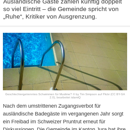
Ausländische Gäste zahlen künftig doppelt
so viel Eintritt – die Gemeinde spricht von
„Ruhe“, Kritiker von Ausgrenzung.
Geschlechtergetrenntes Schwimmen für Muslime? © by
Tim Simpson
auf
Flickr
(CC BY-SA
2.0)
, bearbeitet islamiQ
Nach dem umstrittenen Zugangsverbot für
ausländische Badegäste im vergangenen Jahr sorgt
ein Freibad im Schweizer Pruntrut erneut für
Diskussionen. Die Gemeinde im Kanton Jura hat ihre