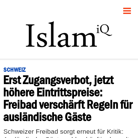
STARTSEITE
POLITIK
PANORAMA
GESELLSCHAFT
SCHWEIZ
Erst Zugangsverbot, jetzt
RECHT
höhere Eintrittspreise:
FEUILLETON
Freibad verschärft Regeln für
DEBATTE
ausländische Gäste
Schweizer Freibad sorgt erneut für Kritik: