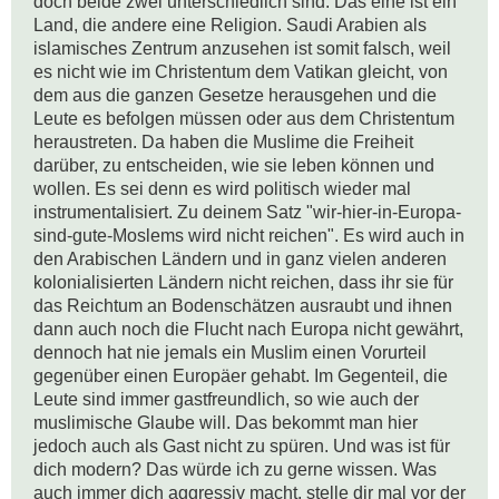
doch beide zwei unterschiedlich sind. Das eine ist ein 
Land, die andere eine Religion. Saudi Arabien als 
islamisches Zentrum anzusehen ist somit falsch, weil 
es nicht wie im Christentum dem Vatikan gleicht, von 
dem aus die ganzen Gesetze herausgehen und die 
Leute es befolgen müssen oder aus dem Christentum 
heraustreten. Da haben die Muslime die Freiheit 
darüber, zu entscheiden, wie sie leben können und 
wollen. Es sei denn es wird politisch wieder mal 
instrumentalisiert. Zu deinem Satz "wir-hier-in-Europa-
sind-gute-Moslems wird nicht reichen". Es wird auch in 
den Arabischen Ländern und in ganz vielen anderen 
kolonialisierten Ländern nicht reichen, dass ihr sie für 
das Reichtum an Bodenschätzen ausraubt und ihnen 
dann auch noch die Flucht nach Europa nicht gewährt, 
dennoch hat nie jemals ein Muslim einen Vorurteil 
gegenüber einen Europäer gehabt. Im Gegenteil, die 
Leute sind immer gastfreundlich, so wie auch der 
muslimische Glaube will. Das bekommt man hier 
jedoch auch als Gast nicht zu spüren. Und was ist für 
dich modern? Das würde ich zu gerne wissen. Was 
auch immer dich aggressiv macht, stelle dir mal vor der 