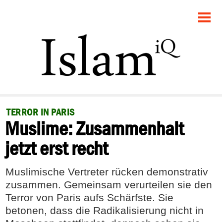
STARTSEITE
POLITIK
GESELLSCHAFT
PANORAMA
TERROR IN PARIS
Muslime: Zusammenhalt
RECHT
jetzt erst recht
FEUILLETON
Muslimische Vertreter rücken demonstrativ
DEBATTE
zusammen. Gemeinsam verurteilen sie den
Terror von Paris aufs Schärfste. Sie
betonen, dass die Radikalisierung nicht in