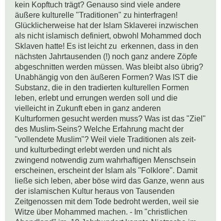
kein Kopftuch trägt? Genauso sind viele andere 
äußere kulturelle "Traditionen" zu hinterfragen! 
Glücklicherweise hat der Islam Sklaverei inzwischen 
als nicht islamisch definiert, obwohl Mohammed doch 
Sklaven hatte! Es ist leicht zu  erkennen, dass in den 
nächsten Jahrtausenden (!) noch ganz andere Zöpfe 
abgeschnitten werden müssen. Was bleibt also übrig? 
Unabhängig von den äußeren Formen? Was IST die 
Substanz, die in den tradierten kulturellen Formen 
leben, erlebt und errungen werden soll und die 
vielleicht in Zukunft eben in ganz anderen 
Kulturformen gesucht werden muss? Was ist das "Ziel" 
des Muslim-Seins? Welche Erfahrung macht der 
"vollendete Muslim"? Weil viele Traditionen als zeit- 
und kulturbedingt erlebt werden und nicht als 
zwingend notwendig zum wahrhaftigen Menschsein 
erscheinen, erscheint der Islam als "Folklore". Damit 
ließe sich leben, aber böse wird das Ganze, wenn aus 
der islamischen Kultur heraus von Tausenden 
Zeitgenossen mit dem Tode bedroht werden, weil sie 
Witze über Mohammed machen. - Im "christlichen 