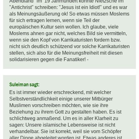
Abendland" im  19 Jahrhundert konnte Nietzsche im 
"Antichrist" schreiben: "Jesus ist ein Idiot!" und es war 
als Meinungsäußerung ok! So etwas müssen Moslems 
für sich ertragen lernen, wenn sie Teil der 
europäischen Kultur sein wollen. Ich glaube, viele 
Moslems ahnen gar nicht, welches Bild sie vermitteln, 
wenn sie den Kopf von Karrikaturisten fordern bzw. 
nicht sich deutlich schützend vor solche Karrikaturisten 
stellen, sich also für die Meinungsfreiheit mit diesen 
solidarisieren gegen die Fanatiker! -
Suleiman sagt:
Es ist immer wieder erschreckend, mit welcher 
Selbstverständlichkeit einige unserer Mitbürger 
Muslimen vorschreiben möchten, wie sie ihre 
Beziehung zu ihrem Gott zu gestalten haben. Es ist 
schlichtweg anmaßend. Um es in aller Klarheit zu 
sagen: Unsere islamische Lebensweise ist nicht 
verhandelbar. Sie ist korrekt, weil sie vom Schöpfer 
aller Dinge abgeleitet worden ist. Etwas anderes ist 