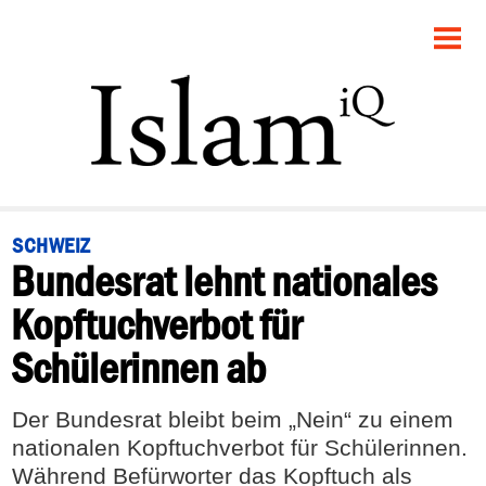
STARTSEITE
POLITIK
PANORAMA
GESELLSCHAFT
SCHWEIZ
Bundesrat lehnt nationales
RECHT
Kopftuchverbot für
FEUILLETON
Schülerinnen ab
DEBATTE
Der Bundesrat bleibt beim „Nein“ zu einem
nationalen Kopftuchverbot für Schülerinnen.
Während Befürworter das Kopftuch als