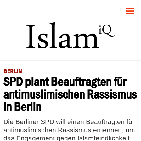
STARTSEITE
GESELLSCHAFT
POLITIK
PANORAMA
BERLIN
SPD plant Beauftragten für
RECHT
antimuslimischen Rassismus
FEUILLETON
in Berlin
DEBATTE
Die Berliner SPD will einen Beauftragten für
antimuslimischen Rassismus ernennen, um
das Engagement gegen Islamfeindlichkeit