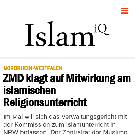
STARTSEITE
POLITIK
RECHT
GESELLSCHAFT
NORDRHEIN-WESTFALEN
ZMD klagt auf Mitwirkung am
PANORAMA
islamischen
FEUILLETON
Religionsunterricht
DEBATTE
Im Mai will sich das Verwaltungsgericht mit
der Kommission zum Islamunterricht in
NRW befassen. Der Zentralrat der Muslime