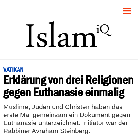
STARTSEITE
POLITIK
PANORAMA
GESELLSCHAFT
VATIKAN
Erklärung von drei Religionen
RECHT
gegen Euthanasie einmalig
FEUILLETON
Muslime, Juden und Christen haben das
DEBATTE
erste Mal gemeinsam ein Dokument gegen
Euthanasie unterzeichnet. Initiator war der
Rabbiner Avraham Steinberg.