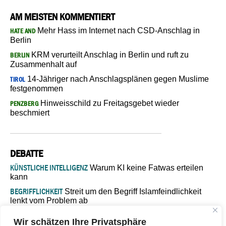
AM MEISTEN KOMMENTIERT
Mehr Hass im Internet nach CSD-Anschlag in
HATE AND
Berlin
KRM verurteilt Anschlag in Berlin und ruft zu
BERLIN
Zusammenhalt auf
14-Jähriger nach Anschlagsplänen gegen Muslime
TIROL
festgenommen
Hinweisschild zu Freitagsgebet wieder
PENZBERG
beschmiert
DEBATTE
KÜNSTLICHE INTELLIGENZ
Warum KI keine Fatwas erteilen
kann
BEGRIFFLICHKEIT
Streit um den Begriff Islamfeindlichkeit
lenkt vom Problem ab
MARŠ MIRA
„In Bosnien endet der Weg, doch die
Wir schätzen Ihre Privatsphäre
Verantwortung bleibt“