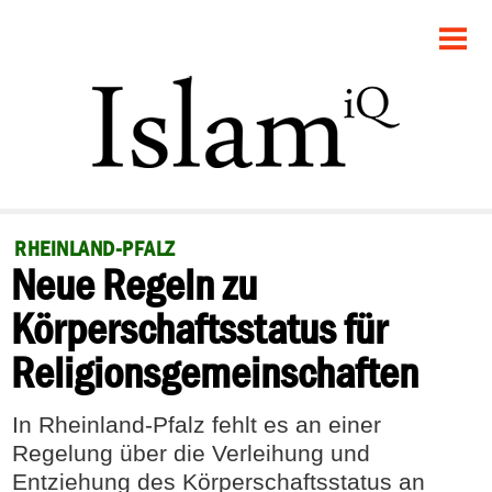
STARTSEITE
POLITIK
GESELLSCHAFT
PANORAMA
RHEINLAND-PFALZ
Neue Regeln zu
RECHT
Körperschaftsstatus für
FEUILLETON
Religionsgemeinschaften
DEBATTE
In Rheinland-Pfalz fehlt es an einer
Regelung über die Verleihung und
Entziehung des Körperschaftsstatus an