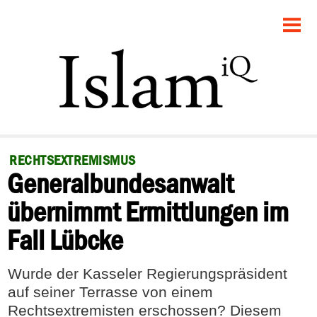
STARTSEITE
POLITIK
GESELLSCHAFT
PANORAMA
RECHTSEXTREMISMUS
Generalbundesanwalt
RECHT
übernimmt Ermittlungen im
FEUILLETON
Fall Lübcke
DEBATTE
Wurde der Kasseler Regierungspräsident
auf seiner Terrasse von einem
Rechtsextremisten erschossen? Diesem