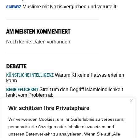
Muslime mit Nazis verglichen und verurteilt
SCHWEIZ
AM MEISTEN KOMMENTIERT
Noch keine Daten vorhanden.
DEBATTE
KÜNSTLICHE INTELLIGENZ
Warum KI keine Fatwas erteilen
kann
BEGRIFFLICHKEIT
Streit um den Begriff Islamfeindlichkeit
lenkt vom Problem ab
MARŠ MIRA
„In Bosnien endet der Weg, doch die
Wir schätzen Ihre Privatsphäre
Verantwortung bleibt“
ISLAMISCHE FAKULTÄT IN MÜNSTER
Eine kritische Schwelle für
Wir verwenden Cookies, um Ihr Surferlebnis zu verbessern,
die deutsche Religionspolitik
personalisierte Anzeigen oder Inhalte einzusetzen und
GASTBEITRAG
Warum die muslimische Welt eine neue
unseren Datenverkehr zu analysieren. Wenn Sie auf „Alle