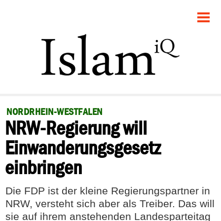
STARTSEITE
POLITIK
GESELLSCHAFT
PANORAMA
NORDRHEIN-WESTFALEN
NRW-Regierung will
RECHT
Einwanderungsgesetz
FEUILLETON
einbringen
DEBATTE
Die FDP ist der kleine Regierungspartner in
NRW, versteht sich aber als Treiber. Das will
sie auf ihrem anstehenden Landesparteitag