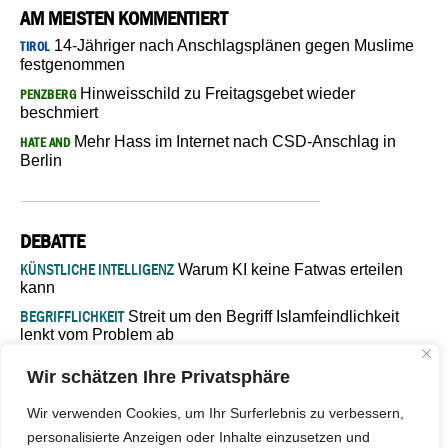
AM MEISTEN KOMMENTIERT
14-Jähriger nach Anschlagsplänen gegen Muslime
TIROL
festgenommen
Hinweisschild zu Freitagsgebet wieder
PENZBERG
beschmiert
Mehr Hass im Internet nach CSD-Anschlag in
HATE AND
Berlin
DEBATTE
KÜNSTLICHE INTELLIGENZ
Warum KI keine Fatwas erteilen
kann
BEGRIFFLICHKEIT
Streit um den Begriff Islamfeindlichkeit
lenkt vom Problem ab
MARŠ MIRA
„In Bosnien endet der Weg, doch die
Wir schätzen Ihre Privatsphäre
Verantwortung bleibt“
ISLAMISCHE FAKULTÄT IN MÜNSTER
Eine kritische Schwelle für
Wir verwenden Cookies, um Ihr Surferlebnis zu verbessern,
die deutsche Religionspolitik
personalisierte Anzeigen oder Inhalte einzusetzen und