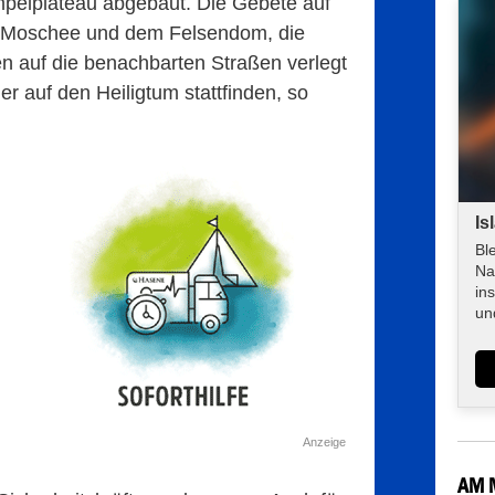
elplateau abgebaut. Die Gebete auf
a-Moschee und dem Felsendom, die
n auf die benachbarten Straßen verlegt
r auf den Heiligtum stattfinden, so
Is
Bl
Na
in
un
Anzeige
AM 