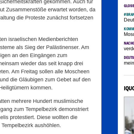
Sicherheitskräften gekommen. Auch für
GLOS
eut Zusammenstöße erwartet worden, da
#BRAN
ltung die Proteste zunächst fortsetzen
Deut
KOMM
Mosc
ten israelischen Medienberichten
NACH
teme als Sieg der Palästinenser. Am
verd
ubigen an den Eingängen zum
DEUTS
insam wieder das seit knapp drei
mein
eten. Am Freitag sollen alle Moscheen
 und die Gläubigen zum Gebet auf den
 Heiligtümern kommen.
IQU
tten mehrere Hundert muslimische
gang zum Tempelbezirk demonstriert
is protestiert. Diese wollten die
n Tempelbezirk aushöhlen.