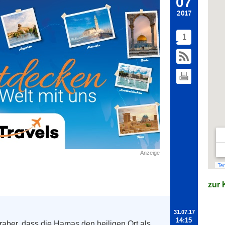
07
2017
1
Anzeige
zur K
31.07.17
14:15
aber, dass die Hamas den heiligen Ort als 