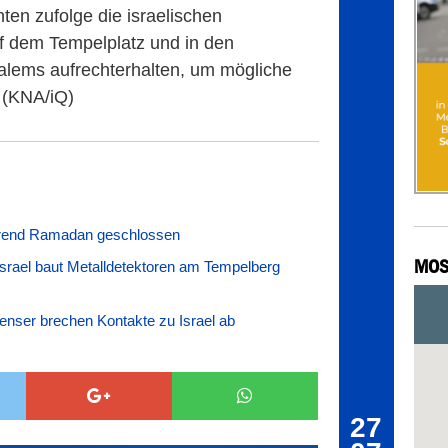
en zufolge die israelischen
uf dem Tempelplatz und in den
salems aufrechterhalten, um mögliche
 (KNA/iQ)
hrend Ramadan geschlossen
MOS
Israel baut Metalldetektoren am Tempelberg
inenser brechen Kontakte zu Israel ab
27