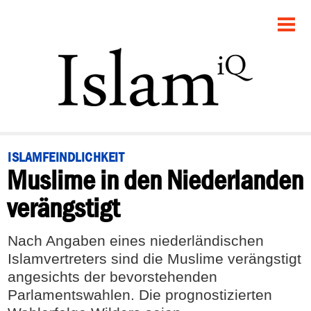
STARTSEITE
POLITIK
PANORAMA
GESELLSCHAFT
ISLAMFEINDLICHKEIT
Muslime in den Niederlanden
RECHT
verängstigt
FEUILLETON
Nach Angaben eines niederländischen
DEBATTE
Islamvertreters sind die Muslime verängstigt
angesichts der bevorstehenden
Parlamentswahlen. Die prognostizierten