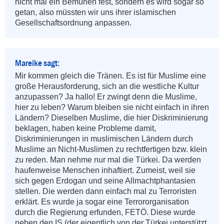
nicht mal ein Bemühen fest, sondern es wird sogar so 
getan, also müssten wir uns ihrer islamischen 
Gesellschaftsordnung anpassen.
Mareike sagt:
Mir kommen gleich die Tränen. Es ist für Muslime eine 
große Herausforderung, sich an die westliche Kultur 
anzupassen? Ja hallo! Er zwingt denn die Muslime, 
hier zu leben? Warum bleiben sie nicht einfach in ihren 
Ländern? Dieselben Muslime, die hier Diskriminierung 
beklagen, haben keine Probleme damit, 
Diskriminierungen in muslimischen Ländern durch 
Muslime an Nicht-Muslimen zu rechtfertigen bzw. klein 
zu reden. Man nehme nur mal die Türkei. Da werden 
haufenweise Menschen inhaftiert. Zumeist, weil sie 
sich gegen Erdogan und seine Allmachtphantasien 
stellen. Die werden dann einfach mal zu Terroristen 
erklärt. Es wurde ja sogar eine Terrororganisation 
durch die Regierung erfunden, FETÖ. Diese wurde 
neben den IS (der eigentlich von der Türkei unterstützt 