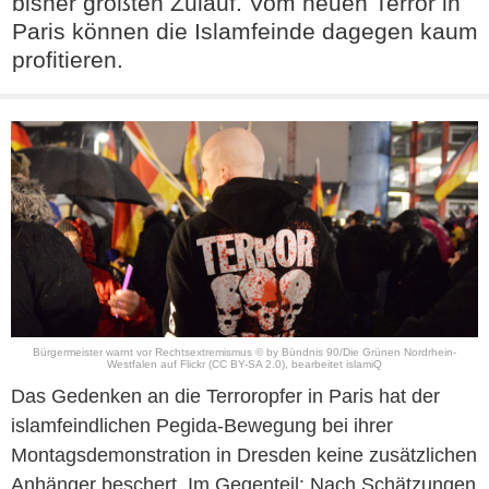
bisher größten Zulauf. Vom neuen Terror in
Paris können die Islamfeinde dagegen kaum
profitieren.
Bürgermeister warnt vor Rechtsextremismus © by
Bündnis 90/Die Grünen Nordrhein-
Westfalen
auf
Flickr
(CC BY-SA 2.0)
, bearbeitet islamiQ
Das Gedenken an die Terroropfer in Paris hat der
islamfeindlichen Pegida-Bewegung bei ihrer
Montagsdemonstration in Dresden keine zusätzlichen
Anhänger beschert. Im Gegenteil: Nach Schätzungen