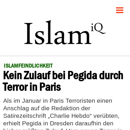
STARTSEITE
POLITIK
GESELLSCHAFT
PANORAMA
ISLAMFEINDLICHKEIT
Kein Zulauf bei Pegida durch
RECHT
Terror in Paris
FEUILLETON
Als im Januar in Paris Terroristen einen
DEBATTE
Anschlag auf die Redaktion der
Satirezeitschrift „Charlie Hebdo“ verübten,
erhielt Pegida in Dresden daraufhin den