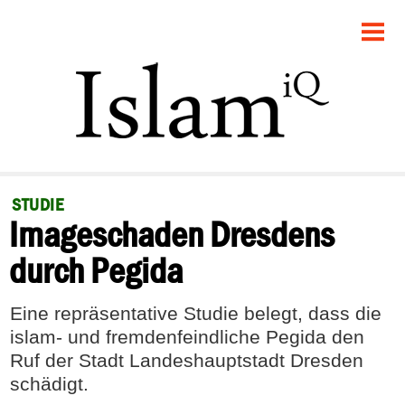
STARTSEITE
POLITIK
GESELLSCHAFT
PANORAMA
STUDIE
Imageschaden Dresdens
RECHT
durch Pegida
FEUILLETON
Eine repräsentative Studie belegt, dass die
DEBATTE
islam- und fremdenfeindliche Pegida den
Ruf der Stadt Landeshauptstadt Dresden
schädigt.