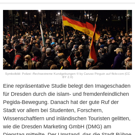
Symbolbild: Polizei -Rechsextreme Kundgebungen © by Caruso Pinguin auf flickr.com (CC
BY 2.0)
Eine repräsentative Studie belegt den Imageschaden
für Dresden durch die islam- und fremdenfeindlichen
Pegida-Bewegung. Danach hat der gute Ruf der
Stadt vor allem bei Studenten, Forschern,
Wissenschaftlern und inländischen Touristen gelitten,
wie die Dresden Marketing GmbH (DMG) am
Dienstag mitteilte. Der Umstand, das die Stadt Bühne