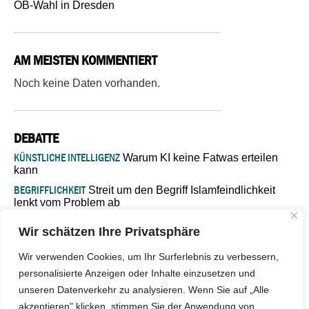
OB-Wahl in Dresden
AM MEISTEN KOMMENTIERT
Noch keine Daten vorhanden.
DEBATTE
KÜNSTLICHE INTELLIGENZ
Warum KI keine Fatwas erteilen
kann
BEGRIFFLICHKEIT
Streit um den Begriff Islamfeindlichkeit
lenkt vom Problem ab
MARŠ MIRA
„In Bosnien endet der Weg, doch die
Wir schätzen Ihre Privatsphäre
Verantwortung bleibt“
ISLAMISCHE FAKULTÄT IN MÜNSTER
Eine kritische Schwelle für
Wir verwenden Cookies, um Ihr Surferlebnis zu verbessern,
die deutsche Religionspolitik
personalisierte Anzeigen oder Inhalte einzusetzen und
GASTBEITRAG
Warum die muslimische Welt eine neue
unseren Datenverkehr zu analysieren. Wenn Sie auf „Alle
Soziologie braucht
akzeptieren" klicken, stimmen Sie der Anwendung von