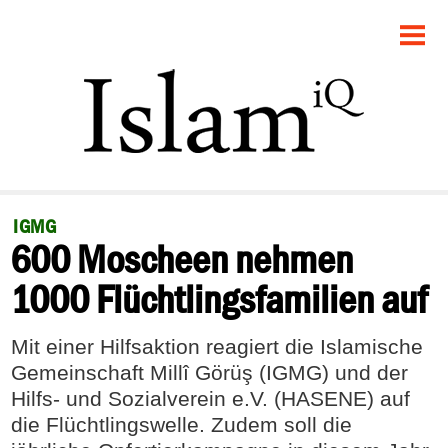
STARTSEITE
POLITIK
GESELLSCHAFT
PANORAMA
IGMG
600 Moscheen nehmen
RECHT
1000 Flüchtlingsfamilien auf
FEUILLETON
Mit einer Hilfsaktion reagiert die Islamische
DEBATTE
Gemeinschaft Millî Görüş (IGMG) und der
Hilfs- und Sozialverein e.V. (HASENE) auf
die Flüchtlingswelle. Zudem soll die