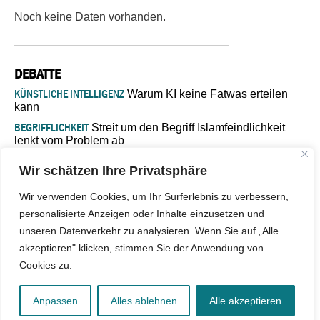
Noch keine Daten vorhanden.
DEBATTE
KÜNSTLICHE INTELLIGENZ
Warum KI keine Fatwas erteilen
kann
BEGRIFFLICHKEIT
Streit um den Begriff Islamfeindlichkeit
lenkt vom Problem ab
MARŠ MIRA
„In Bosnien endet der Weg, doch die
Wir schätzen Ihre Privatsphäre
Verantwortung bleibt“
ISLAMISCHE FAKULTÄT IN MÜNSTER
Eine kritische Schwelle für
Wir verwenden Cookies, um Ihr Surferlebnis zu verbessern,
die deutsche Religionspolitik
personalisierte Anzeigen oder Inhalte einzusetzen und
GASTBEITRAG
Warum die muslimische Welt eine neue
unseren Datenverkehr zu analysieren. Wenn Sie auf „Alle
Soziologie braucht
akzeptieren" klicken, stimmen Sie der Anwendung von
Cookies zu.
© 2026 - IslamiQ. Alle Rechte vorbehalten.
Anpassen
Alles ablehnen
Alle akzeptieren
Kontakt
|
Impressum
|
Barrierefreiheit
|
Jobs
|
Netiquette
|
Mediadaten
|
Datenschutz