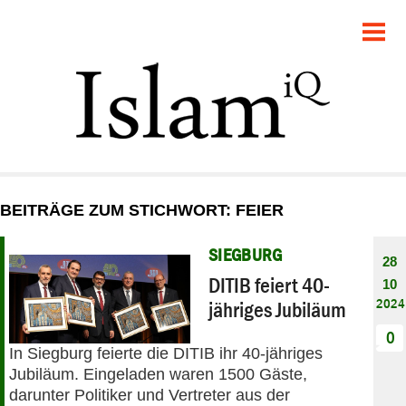
POLITIK
GESELLSCHAFT
STARTSEITE
FEUILLETON
BEITRÄGE ZUM STICHWORT: FEIER
RECHT
SIEGBURG
28
DEBATTE
DITIB feiert 40-
10
2024
jähriges Jubiläum
PANORAMA
0
In Siegburg feierte die DITIB ihr 40-jähriges
Jubiläum. Eingeladen waren 1500 Gäste,
darunter Politiker und Vertreter aus der