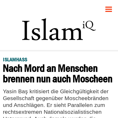
STARTSEITE
POLITIK
DEBATTE
GESELLSCHAFT
ISLAMHASS
Nach Mord an Menschen
PANORAMA
brennen nun auch Moscheen
RECHT
Yasin Baş kritisiert die Gleichgültigkeit der
FEUILLETON
Gesellschaft gegenüber Moscheebränden
und Anschlägen. Er sieht Parallelen zum
rechtsextremen Nationalsozialistischen