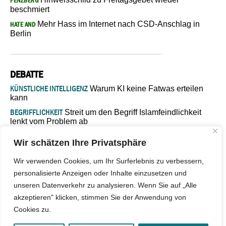
PENZBERG
beschmiert
Mehr Hass im Internet nach CSD-Anschlag in
HATE AND
Berlin
DEBATTE
KÜNSTLICHE INTELLIGENZ
Warum KI keine Fatwas erteilen
kann
BEGRIFFLICHKEIT
Streit um den Begriff Islamfeindlichkeit
lenkt vom Problem ab
MARŠ MIRA
„In Bosnien endet der Weg, doch die
Wir schätzen Ihre Privatsphäre
Verantwortung bleibt“
ISLAMISCHE FAKULTÄT IN MÜNSTER
Eine kritische Schwelle für
Wir verwenden Cookies, um Ihr Surferlebnis zu verbessern,
die deutsche Religionspolitik
personalisierte Anzeigen oder Inhalte einzusetzen und
GASTBEITRAG
Warum die muslimische Welt eine neue
unseren Datenverkehr zu analysieren. Wenn Sie auf „Alle
Soziologie braucht
akzeptieren" klicken, stimmen Sie der Anwendung von
Cookies zu.
© 2026 - IslamiQ. Alle Rechte vorbehalten.