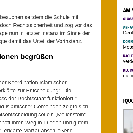
AM 
besuchen seitdem die Schule mit
GLOS
edoch Rechtssicherheit und zog vor das
#BRAN
ge nun in letzter Instanz im Sinne der
Deut
te damit das Urteil der Vorinstanz.
KOMM
Mosc
tionen begrüßen
NACH
verd
DEUTS
mein
der Koordination Islamischer
klärte zur Entscheidung: „Die
ss der Rechtsstaat funktioniert.“
IQU
 islamischer Gemeinden zeigte sich
htsentscheidung sei ein „Meilenstein“.
chaft ihren Weg in Frieden und gutem
, erklärte Maizar abschließend.