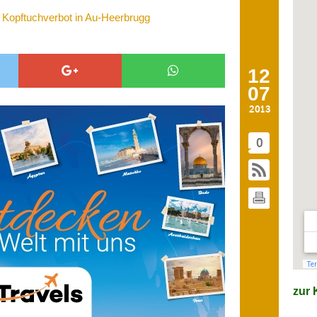
 Kopftuchverbot in Au-Heerbrugg
12
07
2013
0
zur K