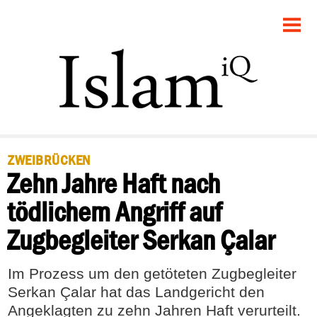
STARTSEITE
POLITIK
RECHT
GESELLSCHAFT
ZWEIBRÜCKEN
Zehn Jahre Haft nach
PANORAMA
tödlichem Angriff auf
FEUILLETON
Zugbegleiter Serkan Çalar
DEBATTE
Im Prozess um den getöteten Zugbegleiter
Serkan Çalar hat das Landgericht den
Angeklagten zu zehn Jahren Haft verurteilt.