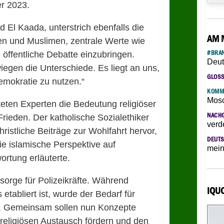
r 2023.
l Kaada, unterstrich ebenfalls die
AM 
n und Muslimen, zentrale Werte wie
#BRAN
e öffentliche Debatte einzubringen.
Deut
gen die Unterschiede. Es liegt an uns,
GLOS
emokratie zu nutzen.“
KOMM
Mosc
eten Experten die Bedeutung religiöser
NACH
Frieden. Der katholische Sozialethiker
verd
istliche Beiträge zur Wohlfahrt hervor,
DEUTS
ie islamische Perspektive auf
mein
rtung erläuterte.
sorge für Polizeikräfte. Während
IQU
 etabliert ist, wurde der Bedarf für
t. Gemeinsam sollen nun Konzepte
rreligiösen Austausch fördern und den