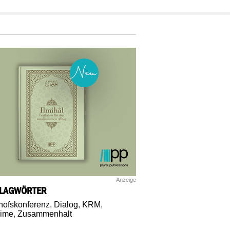
Anzeige
LAGWÖRTER
hofskonferenz
,
Dialog
,
KRM
,
lime
,
Zusammenhalt