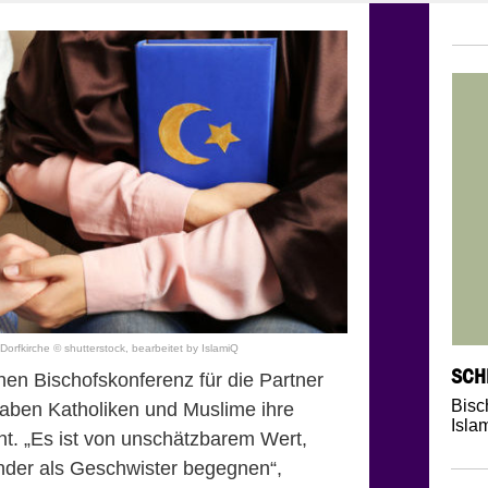
Dorfkirche © shutterstock, bearbeitet by IslamiQ
SCH
n Bischofskonferenz für die Partner
Bisc
 haben Katholiken und Muslime ihre
Isla
t. „Es ist von unschätzbarem Wert,
nder als Geschwister begegnen“,