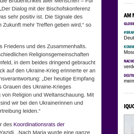
ie Brüderlichkeit aller Menschen – Für
„Der Dialog mit der Bischofskonferenz
AM 
s sehr positiv ist. Die Signale des
GLOS
n Zukunft mehr Treffen geben wird,“ so
#BRAN
Deut
des Friedens und des Zusammenhalts.
KOMM
Mosc
schiedlichen Religionsgemeinschaften
NACH
mfeld, in dem beides dringend gebraucht
verd
ick auf den Ukraine-Krieg erinnerte er an
DEUTS
densverantwortung: „Der heutige Empfang
mein
 das Grauen des Ukraine-Krieges
g von Religion und Weltanschauung. Mit
ind wir bei den Ukrainerinnen und
IQU
rtreibung leiden.“
er des
Koordinationsrats der
azidi. „Nach Maria wurde eine ganze