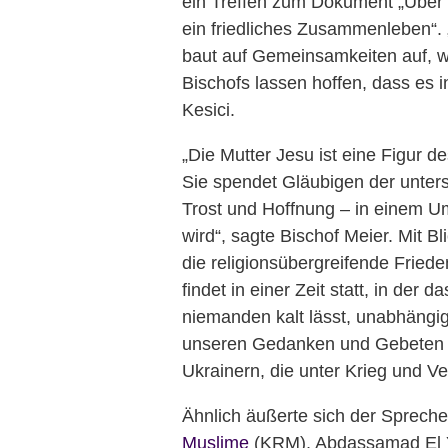
ein Treffen zum Dokument „Über d
ein friedliches Zusammenleben“. 
baut auf Gemeinsamkeiten auf, wa
Bischofs lassen hoffen, dass es i
Kesici.
„Die Mutter Jesu ist eine Figur 
Sie spendet Gläubigen der unter
Trost und Hoffnung – in einem U
wird“, sagte Bischof Meier. Mit Bl
die religionsübergreifende Frie
findet in einer Zeit statt, in der
niemanden kalt lässt, unabhängi
unseren Gedanken und Gebeten s
Ukrainern, die unter Krieg und Ve
Ähnlich äußerte sich der Sprech
Muslime
(KRM), Abdassamad El Y