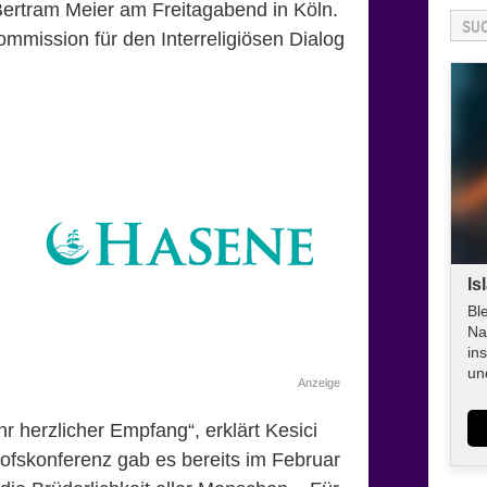
Bertram Meier am Freitagabend in Köln.
ommission für den Interreligiösen Dialog
Is
Bl
Na
in
un
Anzeige
r herzlicher Empfang“, erklärt Kesici
ofskonferenz gab es bereits im Februar